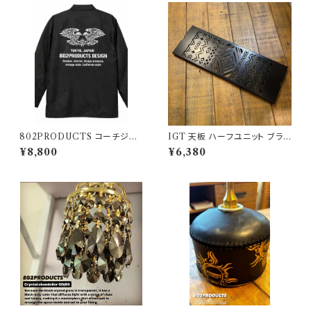
802PRODUCTS コーチジャ
IGT 天板 ハーフユニット ブラッ
ケット ブラック
クアイアン【 ネイティブ横 】アイ
¥8,800
¥6,380
アングリルテーブル Snow Pea
k スノーピーク