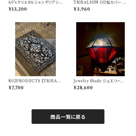
60'sクリスタルシャンデリアシェ
TRIBALSUN OD缶カバー ブ
ード ブラックゴールド【 802PR
ラック 802PRODUCTS カバ
¥13,200
¥3,960
ODUCTS 】ゴールゼロ ミヤビ
ー OD缶
BFF ナトゥーラ LEDペンダント
対応 シェード
802PRODUCTS 【TRIBAL
Jewelry Shade ジュエリーシ
NAIN 】 BK ブラック アクセン
ェード Ruby（ BirthdayStone
¥7,700
¥28,600
トラグ 47×74cm 玄関マット
/ July ）802PRODUCTS シェ
ード ステンドグラス ルビー ジュ
エリー
商品一覧に戻る