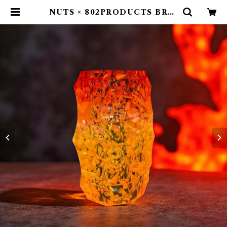
NUTS × 802PRODUCTS BRIE
STA 夕桜／YUSAKURA ゴールゼ
ロ | 802 PRODUCTS