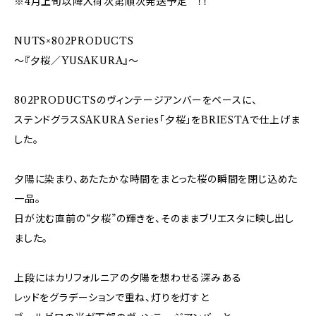
※4月上旬以降入荷次第順次発送予定 ！！
NUTS×802PRODUCTS
〜『夕桜／YUSAKURA』〜
802PRODUCTSのヴィンテージアンバーをベースに、
ステンドグラスSAKURA Series「夕桜」をBRIESTAで仕上げま
した。
夕陽に染まり、あたたかな時間をまとった桜の瞬間を閉じ込めた
一品。
日が沈む直前の“夕桜”の輝きを、そのままブリエスタに映し出し
ました。
上段にはカリフォルニアの夕陽を想わせる深みある
レッドをグラデーションで重ね、灯りを灯すと