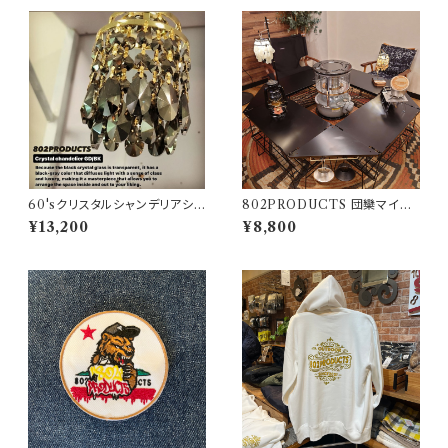
60'sクリスタルシャンデリアシェ
802PRODUCTS 団欒マイス
ード ブラックゴールド【 802PR
ター F's COVER フィールド
¥13,200
¥8,800
ODUCTS 】ゴールゼロ ミヤビ
ラック天板
BFF ナトゥーラ LEDペンダント
対応 シェード