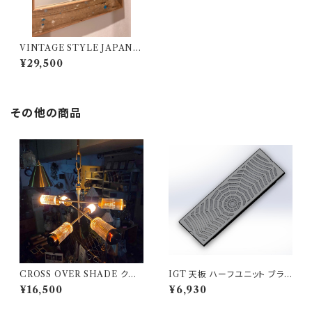
VINTAGE STYLE JAPAN ミ
ラー 鏡 20周年リミテッドモデル
¥29,500
802PRODUCTS BICASA
その他の商品
CROSS OVER SHADE クロ
IGT 天板 ハーフユニット ブラッ
スオーバーシェード 802PROD
クアイアン【 スパイダー 】アイア
¥16,500
¥6,930
UCTS 真鍮 BRASS
ングリルテーブル Snow Peak
スノーピーク