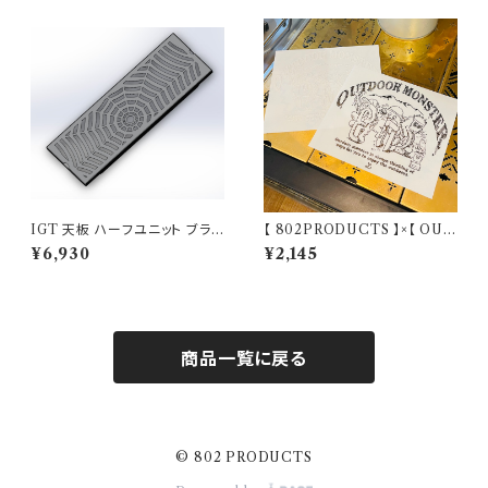
IGT 天板 ハーフユニット ブラッ
【 802PRODUCTS 】×【 OUT
クアイアン【 スパイダー 】アイア
DOORMONSTER 】802KO
¥6,930
¥2,145
ングリルテーブル Snow Peak
BO’S カッティングステッカー ア
スノーピーク
ウトドアモンスター ODM キャ
ンステ
商品一覧に戻る
© 802 PRODUCTS