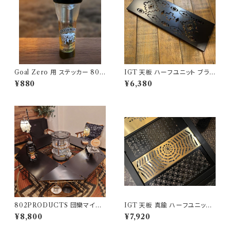
Goal Zero 用 ステッカー 802
IGT 天板 ハーフユニット ブラッ
kobo's アウトドアモンスター O
クアイアン 【 ネイティブ縦 】ア
¥880
¥6,380
DM
イアングリルテーブル Snow P
eak スノーピーク
802PRODUCTS 団欒マイス
IGT 天板 真鍮 ハーフユニット
ター F's COVER フィールド
【 スパイダー 】アイアングリルテ
¥8,800
¥7,920
ラック天板
ーブル Snow Peak スノーピー
ク