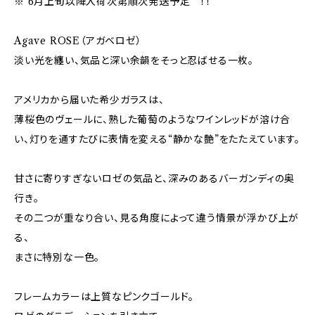
※ 6月上旬以降入荷次第順次発送予定 ！！
Agave ROSE（アガベロゼ）
淡い光を纏い、気品と深い余韻をそっと忍ばせる一枚。
アメリカから届いた希少ガラスは、
薄桜色のヴェールに、熟した葡萄のようなワインレッドが溶け合
い、灯りを通すたびに表情を変える“静かな艶”をたたえています。
甘さに寄りすぎないロゼの気品と、深みのあるバーガンディの奥
行き。
その二つが重なり合い、見る角度によって違う情景が浮かび上が
る、
まさに特別な一色。
フレームカラーは上質なピンクゴールド。