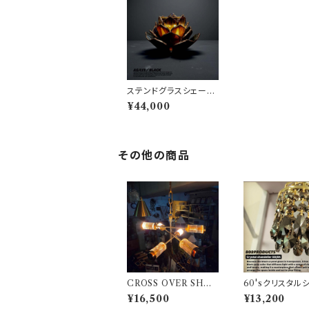
ステンドグラスシェード
Agave BLACK ／ア
¥44,000
ガベ・ブラック 802PR
ODUCTS シェード ス
テンドグラス
その他の商品
CROSS OVER SHAD
60'sクリスタル
E クロスオーバーシェ
リアシェード ブ
¥16,500
¥13,200
ード 802PRODUCTS
ールド【 802PR