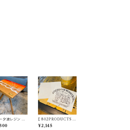
ー夕波レジン ワ
【 802PRODUCTS 】
ット天板 802P
×【 OUTDOORMON
300
¥2,145
UCTS
STER 】802KOBO’S