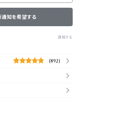
荷通知を希望する
通報する
(892)