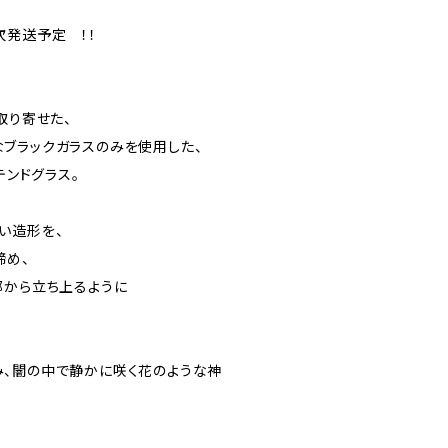
次発送予定 ！！
取り寄せた、
ブラックガラスのみを使用した、
テンドグラス。
い造形を、
締め、
部から立ち上るように
、闇の中で静かに咲く花のような神