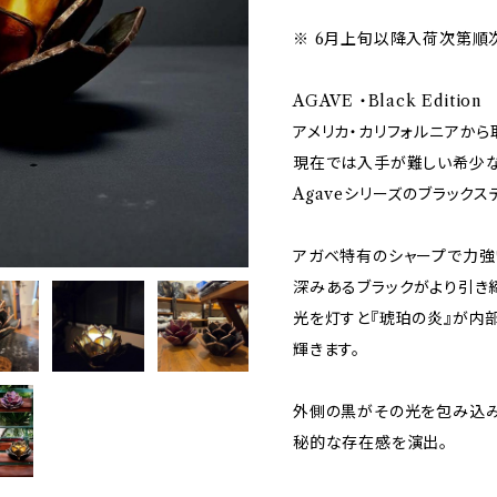
※ 6月上旬以降入荷次第順
AGAVE ・Black Edition
アメリカ・カリフォルニアから
現在では入手が難しい希少な
Agaveシリーズのブラックス
アガベ特有のシャープで力強
深みあるブラックがより引き
光を灯すと『琥珀の炎』が内
輝きます。
外側の黒がその光を包み込み
秘的な存在感を演出。