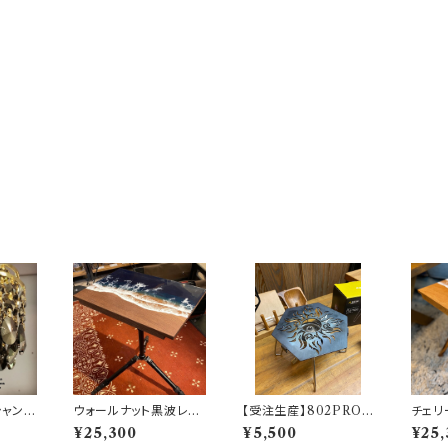
シャンデ
ウォールナット黒波レジ
【受注生産】802PROD
チェリ
ラックゴ
ン ワンユニット天板【 8
UCTS 五徳 【TRIBA
ンユニ
¥25,300
¥5,500
¥25,
ODU
02PRODUCTS 】
L SUN】
ROD