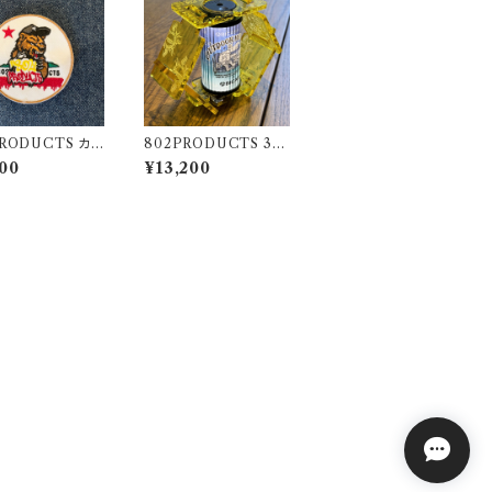
PRODUCTS カリ
802PRODUCTS 38
ニアベア 刺繍ワッ
BEE イエロー アクリル
00
¥13,200
シェード yellow 38灯
MIYABI