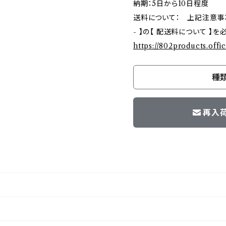
納期：5日から10日程度
送料について： 上記注意事項ご確
- 】の【 配送料について 】
https://802products.offi
種
再入