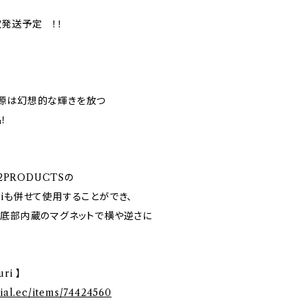
発送予定 ！！
源は幻想的な輝きを放つ
！
2PRODUCTSの
Naguriも併せて使用することができ、
や底部内蔵のマグネットで横や逆さに
uri 】
cial.ec/items/74424560