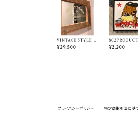
VINTAGE STYLE J
802PRODUCT
APAN ミラー 鏡 20周
フォルニアベア 
¥29,500
¥2,200
年リミテッドモデル 802
ッペン
PRODUCTS BICAS
A
プライバシーポリシー
特定商取引法に基