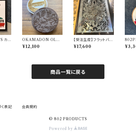
S カリ
OKAMADON OLD
【受注生産】フラットバー
802
ラバーワ
MOUNTAIN × 802
ナー 五徳 【 TRIBAL
フォル
¥12,100
¥17,600
¥3,3
PRODUCTS Walnut
NAIN 】 Snow Peak
ペン
炎
スノーピーク
商品一覧に戻る
づく表記
会員規約
© 802 PRODUCTS
Powered by