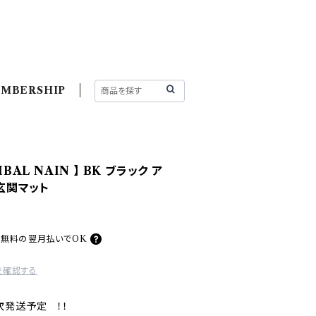
MBERSHIP
IBAL NAIN 】 BK ブラック ア
 玄関マット
料無料の
翌月払いでOK
を確認する
次発送予定 ！！