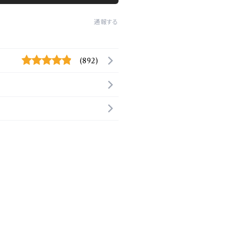
通報する
(892)