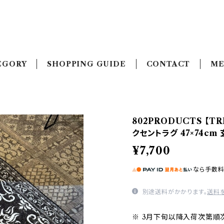
EGORY
SHOPPING GUIDE
CONTACT
ME
802PRODUCTS 【TR
クセントラグ 47×74cm
¥7,700
なら
手数
別途送料がかかります。
送料
※ 3月下旬以降入荷次第順