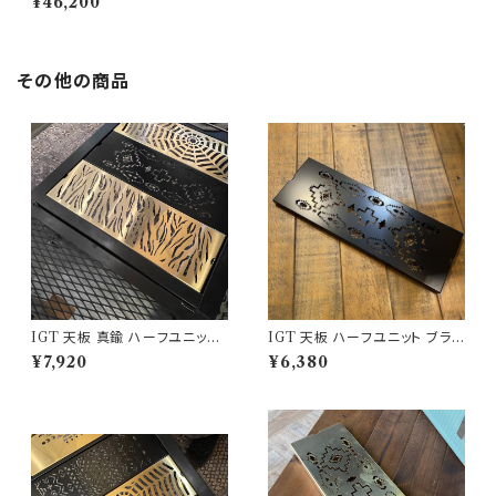
¥46,200
x190cm カーペット 絨毯
その他の商品
IGT 天板 真鍮 ハーフユニット
IGT 天板 ハーフユニット ブラッ
【 タイガー 】アイアングリルテー
クアイアン 【 ネイティブ縦 】ア
¥7,920
¥6,380
ブル Snow Peak スノーピーク
イアングリルテーブル Snow P
eak スノーピーク