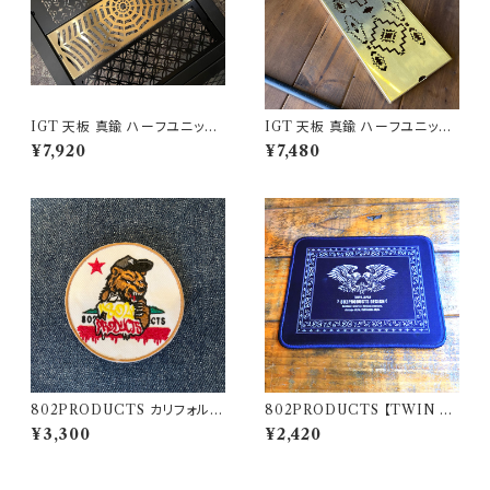
IGT 天板 真鍮 ハーフユニット
IGT 天板 真鍮 ハーフユニット
【 スパイダー 】アイアングリルテ
【 ネイティブ縦柄 】 アイアング
¥7,920
¥7,480
ーブル Snow Peak スノーピー
リルテーブル Snow Peak スノ
ク
ーピーク
802PRODUCTS カリフォルニ
802PRODUCTS 【TWIN E
アベア 刺繍ワッペン
AGLE 】 BK ブラック ラバーマ
¥3,300
¥2,420
ット 14×18cm アクセントマット
マウスパッド 飾りクロス アレン
ジ