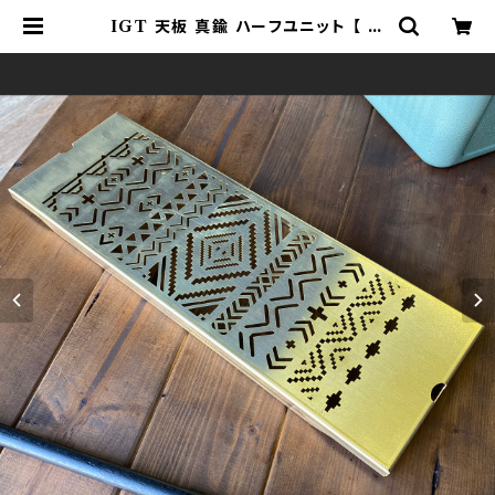
IGT 天板 真鍮 ハーフユニット 【 ネ
イティブ横柄 】 アイアングリルテーブ
ル Snow Peak スノーピーク | 802
PRODUCTS