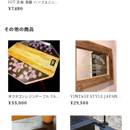
IGT 天板 真鍮 ハーフユニット
【 ネイティブ横柄 】 アイアング
¥7,480
リルテーブル Snow Peak スノ
ーピーク
その他の商品
オクタゴンレジンテーブル YA
VINTAGE STYLE JAPAN ミ
MASAKURA /山桜 天板 三脚
ラー 鏡 20周年リミテッドモデル
¥55,000
¥29,500
【 802PRODUCTS 】
802PRODUCTS BICASA