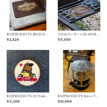
802PRODUCTS 【802LOG
フラットバーナー ( GS-450R )
O】 BK 802PRODUCTS周年
ブラック塗装 カスタム SnowPe
¥2,420
¥5,500
限定柄 ラバーマット 14×18cm
ak スノーピーク
アクセントマット マウスパッド 飾
りクロス アレンジ
802PRODUCTS カリフォルニ
802PRODUCTS Stove Top
アベア 刺繍ワッペン
パセコ用 ストーブトップ【 802P
¥3,300
¥11,000
RODUCTS 】