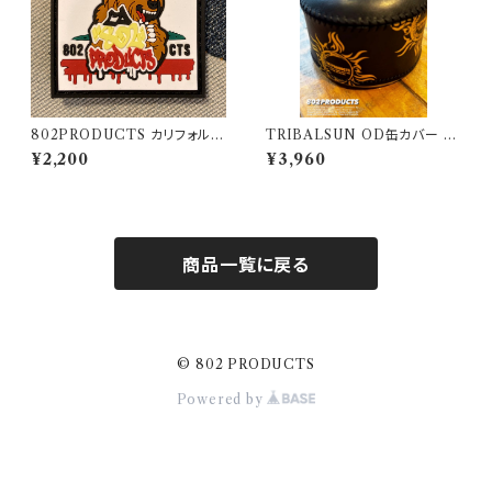
802PRODUCTS カリフォルニ
TRIBALSUN OD缶カバー ブ
アベア ラバーワッペン
ラック 802PRODUCTS カバ
¥2,200
¥3,960
ー OD缶
商品一覧に戻る
© 802 PRODUCTS
Powered by