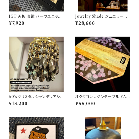
IGT 天板 真鍮 ハーフユニット
Jewelry Shade ジュエリーシ
【 タイガー 】アイアングリルテー
ェード Ruby（ BirthdayStone
¥7,920
¥28,600
ブル Snow Peak スノーピーク
/ July ）802PRODUCTS シェ
ード ステンドグラス ルビー ジュ
エリー
60'sクリスタルシャンデリアシェ
オクタゴンレジンテーブル YA
ード ブラックゴールド【 802PR
MASAKURA /山桜 天板 三脚
¥13,200
¥55,000
ODUCTS 】ゴールゼロ ミヤビ
【 802PRODUCTS 】
BFF ナトゥーラ LEDペンダント
対応 シェード