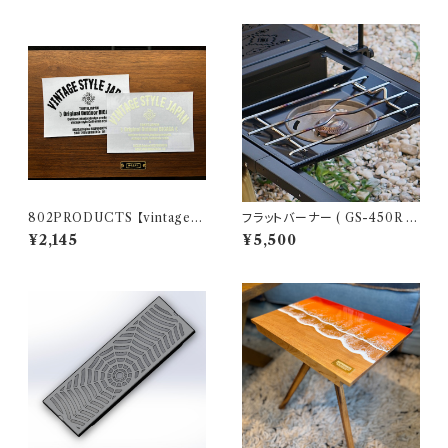
802PRODUCTS 【vintage B
フラットバーナー ( GS-450R )
ICASA LOGO】 カッティングス
ブラック塗装 カスタム SnowPe
¥2,145
¥5,500
テッカー
ak スノーピーク