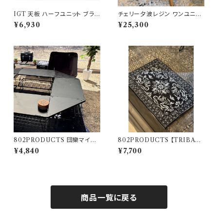
IGT 天板 ハーフユニット ブラッ
チェリー夕波レジン ワンユニッ
クアイアン【 スパイダー 】アイア
ト天板 802PRODUCTS
¥6,930
¥25,300
ングリルテーブル Snow Peak
スノーピーク
802PRODUCTS 団欒マイス
802PRODUCTS 【TRIBAL
ター TRIANGLEコーナー フィ
NAIN 】 BK ブラック アクセン
¥4,840
¥7,700
ールドラック
トラグ 47×74cm 玄関マット
商品一覧に戻る