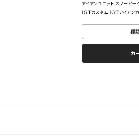
アイアンユニット スノーピー
IGTカスタム IGTアイアン
種
カ