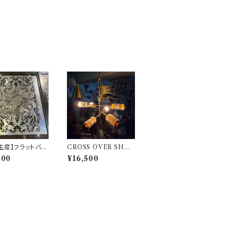
生産】フラットバー
CROSS OVER SHAD
徳 【 TRIBAL
E クロスオーバーシェ
600
¥16,500
 】 Snow Peak
ード 802PRODUCTS
ピーク
真鍮 BRASS