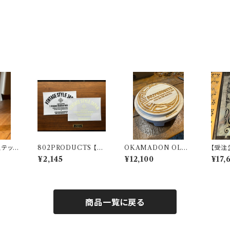
 ステッカ
802PRODUCTS 【vi
OKAMADON OLD
【受注
SOBI
ntage BICASA LOG
MOUNTAIN × 802
ナー 五
¥2,145
¥12,100
¥17,
ター O
O】 カッティングステッ
PRODUCTS Hinoki
NAIN
カー
太陽
スノー
商品一覧に戻る