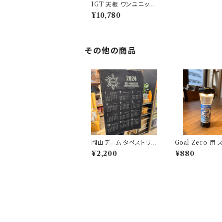
IGT 天板 ワンユニット
ブラックアイアン【 ヴィ
¥10,780
ンテージリーフ 】アイア
ングリルテーブル Sno
w Peak スノーピーク
その他の商品
岡山デニム タペストリ
Goal Zero 用
ー 802PRODUCTS
ー MOUSOUA
¥2,200
¥880
アウトドアモンス
DM