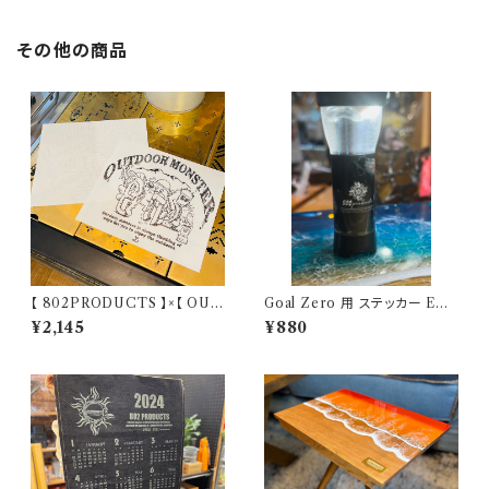
その他の商品
【 802PRODUCTS 】×【 OUT
Goal Zero 用 ステッカー EAG
DOORMONSTER 】802KO
LE&BEAR イーグル＆ベアー
¥2,145
¥880
BO’S カッティングステッカー ア
ウトドアモンスター ODM キャ
ンステ