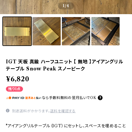
1
/4
IGT 天板 真鍮 ハーフユニット 【 無地 】アイアングリル
テーブル Snow Peak スノーピーク
¥6,820
残り1点
なら
手数料無料の
翌月払いでOK
別途送料がかかります。
送料を確認する
"アイアングリルテーブル（IGT）にセットし、スペースを埋めること