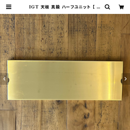
IGT 天板 真鍮 ハーフユニット 【 無
地 】アイアングリルテーブル Snow
Peak スノーピーク | 802 PRODU
CTS