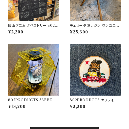
岡山デニム タペストリー 802P
チェリー夕波レジン ワンユニッ
RODUCTS
ト天板 802PRODUCTS
¥2,200
¥25,300
802PRODUCTS 38BEE イ
802PRODUCTS カリフォルニ
エロー アクリルシェード yello
アベア 刺繍ワッペン
¥13,200
¥3,300
w 38灯 MIYABI