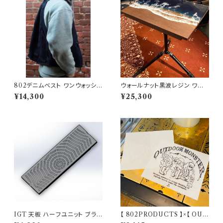
802デニムベスト ワンウォッシュ
ウォールナット黒波レジン ワン
タイプ
ユニット天板【 802PRODUCT
¥14,300
¥25,300
S 】
IGT 天板 ハーフユニット ブラッ
【 802PRODUCTS 】×【 OUT
クアイアン【 スパイダー 】アイア
DOORMONSTER 】802KO