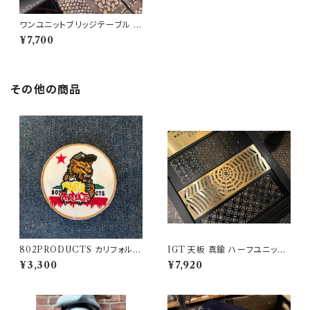
ワンユニットブリッジテーブル 【
フィールドラック 】ユニフレーム
¥7,700
その他の商品
802PRODUCTS カリフォルニ
IGT 天板 真鍮 ハーフユニット
アベア 刺繍ワッペン
【 スパイダー 】アイアングリルテ
¥3,300
¥7,920
ーブル Snow Peak スノーピー
ク