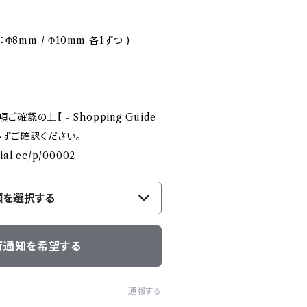
Φ8mm / Φ10mm 各1ずつ )
認の上【 - Shopping Guide
を必ずご確認ください。
cial.ec/p/00002
類を選択する
荷通知を希望する
通報する