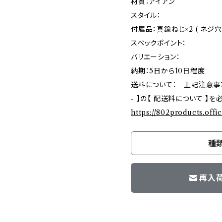
材質：アイアン
スタイル：
付属品：真鍮ねじ×2 ( ネジ穴：
スペックポイント：
バリエーション：
納期：5日から10日程度
送料について： 上記注意事項ご確
- 】の【 配送料について 】
https://802products.offi
種
再入