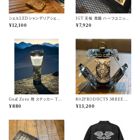
シェルLEDシャンデリアシェード
IGT 天板 真鍮 ハーフユニット
802PRODUCTS ゴールゼロ
【 タイガー 】アイアングリルテー
¥12,100
¥7,920
ミヤビ BFF ナトゥーラ LEDペ
ブル Snow Peak スノーピーク
ンダント対応 シェード
Goal Zero 用 ステッカー TRI
802PRODUCTS 38BEE ブ
BALSUN アウトドアモンスター
ラック アクリルシェード black 3
¥880
¥13,200
ODM
8灯 MIYABI