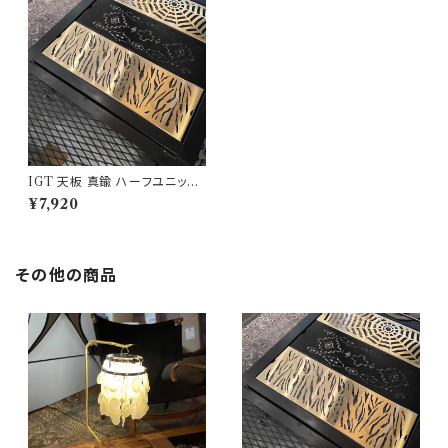
IGT 天板 真鍮 ハーフユニット
【 タイガー 】アイアングリルテー
¥7,920
ブル Snow Peak スノーピーク
その他の商品