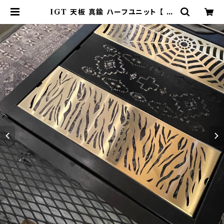
IGT 天板 真鍮 ハーフユニット 【 タ
イガー 】アイアングリルテーブル Sn
ow Peak スノーピーク | 802 PR
ODUCTS