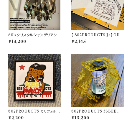
60'sクリスタルシャンデリアシェ
【 802PRODUCTS 】×【 OUT
ード ブラックゴールド【 802PR
DOORMONSTER 】802KO
¥13,200
¥2,145
ODUCTS 】ゴールゼロ ミヤビ
BO’S カッティングステッカー ア
BFF ナトゥーラ LEDペンダント
ウトドアモンスター ODM キャ
対応 シェード
ンステ
802PRODUCTS カリフォルニ
802PRODUCTS 38BEE イ
アベア ラバーワッペン
エロー アクリルシェード yello
¥2,200
¥13,200
w 38灯 MIYABI