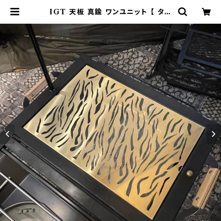
IGT 天板 真鍮 ワンユニット 【 タイ
ガー 】 アイアングリルテーブル Sno
w Peak スノーピーク | 802 PRO
DUCTS