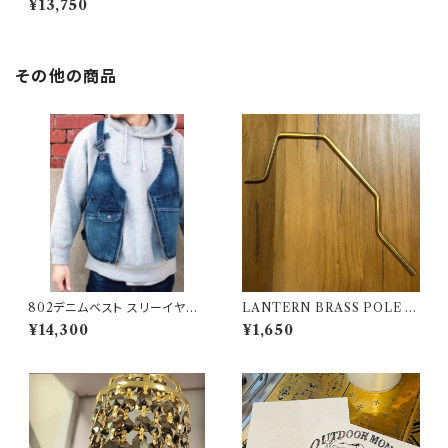
¥13,750
ブル Snow Peak スノーピーク
その他の商品
802デニムベスト スリーイヤー
LANTERN BRASS POLE 【
ズウォッシュタイプ
802PRODUCTS 】ランタンポ
¥14,300
¥1,650
ール