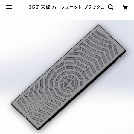
IGT 天板 ハーフユニット ブラックア
イアン【 スパイダー 】アイアングリル
テーブル Snow Peak スノーピーク
| 802 PRODUCTS