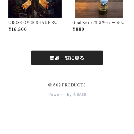
CROSS OVER SHADE クロ
Goal Zero 用 ステッカー 802
スオーバーシェード 802PROD
kobo's アウトドアモンスター O
¥16,500
¥880
UCTS 真鍮 BRASS
DM
商品一覧に戻る
© 802 PRODUCTS
Powered by