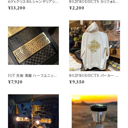
60'sクリスタルシャンデリアシェ
802PRODUCTS カリフォルニ
ード ブラックゴールド【 802PR
アベア ラバーワッペン
¥13,200
¥2,200
ODUCTS 】ゴールゼロ ミヤビ
BFF ナトゥーラ LEDペンダント
対応 シェード
IGT 天板 真鍮 ハーフユニット
802PRODUCTS パーカー ホ
【 スパイダー 】アイアングリルテ
ワイト WH
¥7,920
¥9,350
ーブル Snow Peak スノーピー
ク