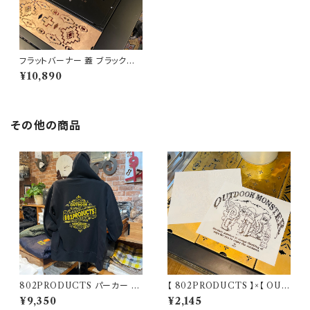
フラットバーナー 蓋 ブラックア
イアン【 ネイティブ 】フラットバ
¥10,890
ーナーリッド カバー フタ Snow
Peak スノーピーク
その他の商品
802PRODUCTS パーカー ブ
【 802PRODUCTS 】×【 OUT
ラック BK
DOORMONSTER 】802KO
¥9,350
¥2,145
BO’S カッティングステッカー ア