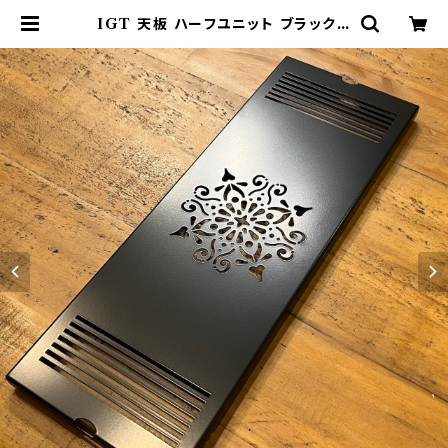
IGT 天板 ハーフユニット ブラックア
イアン【 脱サラさいとう夫婦モデル】
アイアングリルテーブル Snow Pea
k スノーピーク | 802 PRODUCT
S