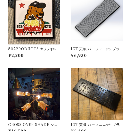
802PRODUCTS カリフォルニ
IGT 天板 ハーフユニット ブラッ
アベア ラバーワッペン
クアイアン【 スパイダー 】アイア
¥2,200
¥6,930
ングリルテーブル Snow Peak
スノーピーク
CROSS OVER SHADE クロ
IGT 天板 ハーフユニット ブラッ
スオーバーシェード 802PROD
クアイアン【 ネイティブ横 】アイ