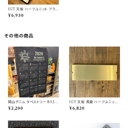
IGT 天板 ハーフユニット ブラッ
クアイアン【 脱サラさいとう夫婦
¥6,930
モデル】アイアングリルテーブル
Snow Peak スノーピーク
その他の商品
岡山デニム タペストリー 802P
IGT 天板 真鍮 ハーフユニット
RODUCTS
【 無地 】アイアングリルテーブル
¥2,200
¥6,820
Snow Peak スノーピーク