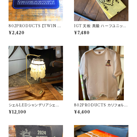
802PRODUCTS 【TWIN E
IGT 天板 真鍮 ハーフユニット
AGLE 】 BK ブラック ラバーマ
【 ネイティブ縦柄 】 アイアング
¥2,420
¥7,480
ット 14×18cm アクセントマット
リルテーブル Snow Peak スノ
マウスパッド 飾りクロス アレン
ーピーク
ジ
シェルLEDシャンデリアシェード
802PRODUCTS カリフォルニ
802PRODUCTS ゴールゼロ
アベア Tシャツ WH ホワイト
¥12,100
¥4,400
ミヤビ BFF ナトゥーラ LEDペ
ンダント対応 シェード