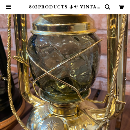
802PRODUCTS ホヤ VINTAG
E GRAY ランタン | 802 PRODU
CTS