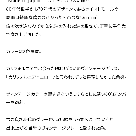
-Made In Japan- の手吹きガラスに拘り
60年代後半から70年代のデザインであるツイストモールや
表面は綺麗な磨きのかかった凹凸のないround
命を吹き込むわずかな気泡を入れた泡を乗せて、丁寧に手作業
で磨き上げました。
カラーは3色展開。
カリフォルニアで出会った味わい深いのヴィンテージガラス、
『カリフォルニアイエロー』と言われ、ずっと再現したかった色感。
ヴィンテージカラーの濃すぎないうっすらとした淡い60’sアンバ
ーを復刻。
古き良き時代のグレー色、深い緑をうっすら混ぜていくと
出来上がる当時のヴィンテージグレーと愛された色。