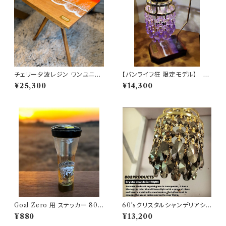
チェリー夕波レジン ワンユニッ
【バンライフ狂 限定モデル】 6
ト天板 802PRODUCTS
0'sクリスタルシャンデリアシェ
¥25,300
¥14,300
ード パープル 【 802PRODUC
TS 】×バンライフ狂 ゴールゼロ
ミヤビ BFF ナトゥーラ LEDペ
ンダント対応 シェード
Goal Zero 用 ステッカー 802
60'sクリスタルシャンデリアシェ
kobo's アウトドアモンスター O
ード ブラックゴールド【 802PR
¥880
¥13,200
DM
ODUCTS 】ゴールゼロ ミヤビ