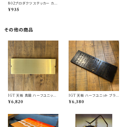
802プロダクツ ステッカー カッ
ティングステッカー
¥935
その他の商品
IGT 天板 真鍮 ハーフユニット
IGT 天板 ハーフユニット ブラッ
【 無地 】アイアングリルテーブル
クアイアン【 ネイティブ横 】アイ
¥6,820
¥6,380
Snow Peak スノーピーク
アングリルテーブル Snow Pea
k スノーピーク