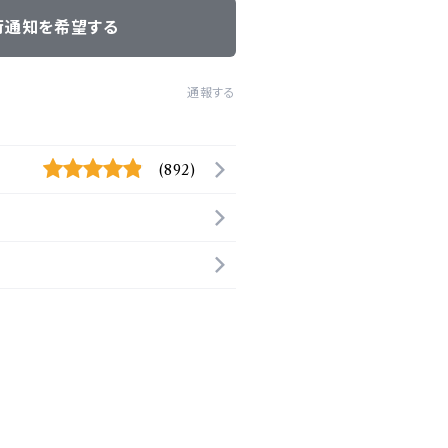
荷通知を希望する
通報する
(892)