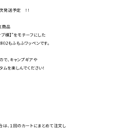
次発送予定 ！！
気商品
ィブ横】”をモチーフにした
の802もふもふワッペンです。
ので、キャンプギアや
タムを楽しんでください！
合は、１回のカートにまとめて注文し