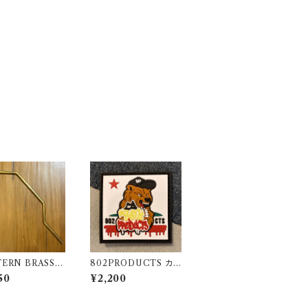
ERN BRASS P
802PRODUCTS カリ
【 802PRODUC
フォルニアベア ラバーワ
50
¥2,200
】ランタンポール
ッペン