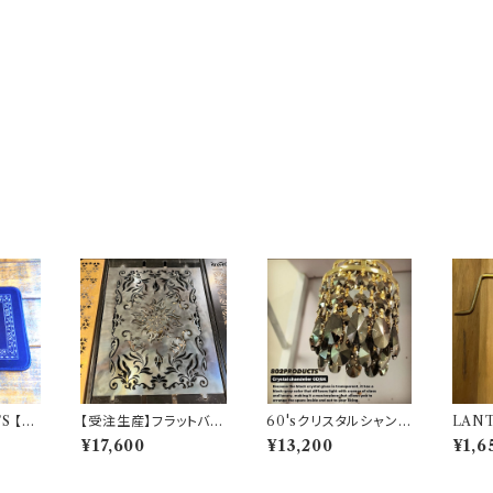
S 【T
【受注生産】フラットバー
60'sクリスタルシャンデ
LANT
 BK ブ
ナー 五徳 【 TRIBAL
リアシェード ブラックゴ
OLE 
¥17,600
¥13,200
¥1,6
 14×
NAIN 】 Snow Peak
ールド【 802PRODU
TS 
トマット
スノーピーク
CTS 】ゴールゼロ ミヤ
ビ BFF ナトゥーラ LE