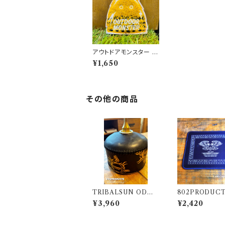
アウトドアモンスター も
ふもふワッペン 802PR
¥1,650
ODUCTS 刺繍 ワッペ
ン
その他の商品
TRIBALSUN OD缶
802PRODUCT
カバー ブラック 802PR
WIN EAGLE 】
¥3,960
¥2,420
ODUCTS カバー OD
ラック ラバーマット
缶
18cm アクセン
マウスパッド 飾りクロス