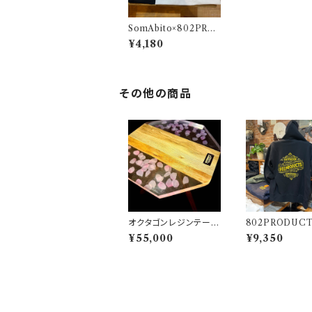
SomAbito×802PRO
DUCTS コラボTシャ
¥4,180
ツ WH ホワイト Som
Abito 802PRODUC
TS Tシャツ
その他の商品
オクタゴンレジンテーブ
802PRODUCTS
ル YAMASAKURA /
ーカー ブラック 
¥55,000
¥9,350
山桜 天板 三脚【 802P
RODUCTS 】