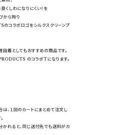
た素材、
コ良くしわになりにくい！を
びから拘り
DUCTSのコラボロゴをシルクスクリーンプ
普段着としてもおすすめの商品です。
2PRODUCTS のコラボTになります。
合は、１回のカートにまとめて注文し
。
分かれると、同じ送付先でも送料がカ