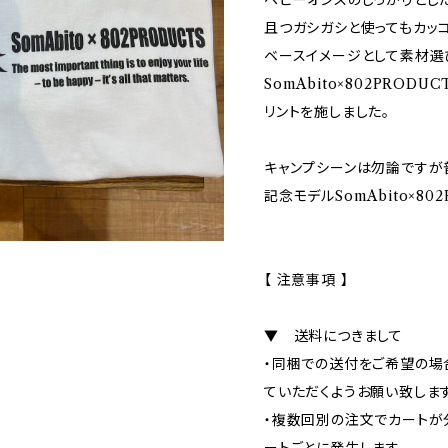
ヘビーオンスのしっかりとし
且つガシガシと使ってもカッ
ベースイメージとして素材選
SomAbito×802PRO
リントを施しました。
キャンプシーンは勿論ですが
記念モデルSomAbito×80
【 注意事項 】
▼ 送料につきまして
・同梱での送付をご希望の場
ていただくようお願い致します
・複数回別の注文でカートが