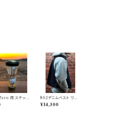
 Zero 用 ステッカ
802デニムベスト ワン
2kobo's アウト
ウォッシュタイプ
0
¥14,300
ンスター ODM