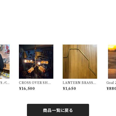
 パ
CROSS OVER SHAD
LANTERN BRASS P
Goal
BK
E クロスオーバーシェ
OLE 【 802PRODUC
ー 80
¥16,500
¥1,650
¥88
ード 802PRODUCTS
TS 】ランタンポール
ドアモ
真鍮 BRASS
商品一覧に戻る