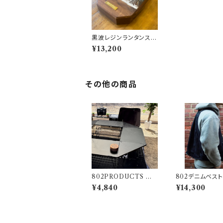
黒波レジンランタンスタ
ンド ウォールナット 80
¥13,200
2PRODUCTS ランタ
ン
その他の商品
802PRODUCTS 団
802デニムベスト
欒マイスター TRIANG
ウォッシュタイプ
¥4,840
¥14,300
LEコーナー フィールド
ラック