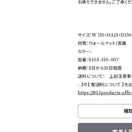
お承りできません。ご了承くだ
サイズ：W 110×H325×D150
材質：ウォールナット/真鍮
カラー：
型番：b105-310-007
納期：5日から10日程度
送料について： 上記注意事項ご確
- 】の【 配送料について 】
https://802products.offi
種
再入