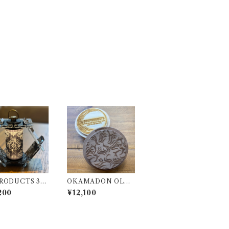
RODUCTS 38
OKAMADON OLD
 ブラック アクリル
MOUNTAIN × 802
200
¥12,100
 black 38灯
PRODUCTS Walnut
BI
炎