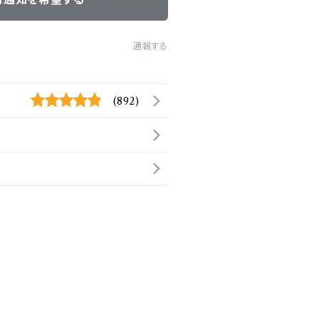
通報する
(892)