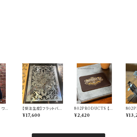
 ワン
【受注生産】フラットバー
802PRODUCTS 【8
802P
ナー 五徳 【 TRIBAL
02LOGO】 BK 802P
BEE
¥17,600
¥2,420
¥13,
NAIN 】 Snow Peak
RODUCTS周年限定
シェード
スノーピーク
柄 ラバーマット 14×18c
MIYA
m アクセントマット マウ
スパッド 飾りクロス ア
レンジ