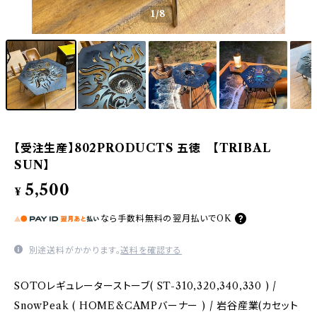
1
/8
【受注生産】802PRODUCTS 五徳 【TRIBAL
SUN】
5,500
¥
なら
手数料無料の
翌月払いでOK
別途送料がかかります。
送料を確認する
SOTOレギュレーターストーブ( ST-310,320,340,330 ) /
SnowPeak ( HOME&CAMPバーナー ) / 岩谷産業(カセット