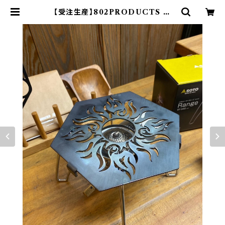
【受注生産】802PRODUCTS 五
徳 【TRIBAL SUN】 | 802 PRO
DUCTS