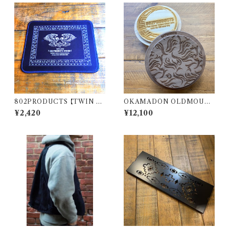
802PRODUCTS 【TWIN E
OKAMADON OLDMOUN
AGLE 】 BK ブラック ラバーマ
TAIN × 802PRODUCTS W
¥2,420
¥12,100
ット 14×18cm アクセントマット
alnut 炎
マウスパッド 飾りクロス アレン
ジ