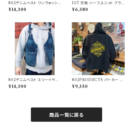
802デニムベスト ワンウォッシュ
IGT 天板 ハーフユニット ブラッ
タイプ
クアイアン 【 ネイティブ縦 】ア
¥14,300
¥6,380
イアングリルテーブル Snow P
eak スノーピーク
802デニムベスト スリーイヤー
802PRODUCTS パーカー ブ
ズウォッシュタイプ
ラック BK
¥14,300
¥9,350
商品一覧に戻る