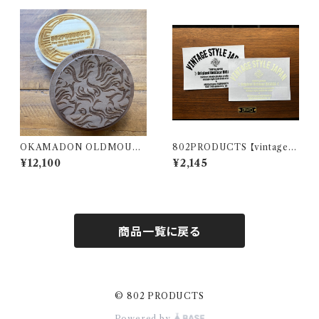
ンステ
OKAMADON OLDMOUN
802PRODUCTS 【vintage B
TAIN × 802PRODUCTS W
ICASA LOGO】 カッティングス
¥12,100
¥2,145
alnut 炎
テッカー
商品一覧に戻る
© 802 PRODUCTS
Powered by