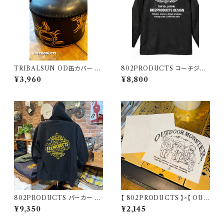
TRIBALSUN OD缶カバー ブ
802PRODUCTS コーチジャ
ラック 802PRODUCTS カバ
ケット ブラック
¥3,960
¥8,800
ー OD缶
802PRODUCTS パーカー ブ
【 802PRODUCTS 】×【 OUT
ラック BK
DOORMONSTER 】802KO
¥9,350
¥2,145
BO’S カッティングステッカー ア
ウトドアモンスター ODM キャ