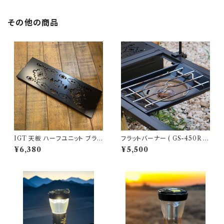
その他の商品
IGT 天板 ハーフユニット ブラッ
フラットバーナー ( GS-450R )
クアイアン 【 ネイティブ縦 】ア
ブラック塗装 カスタム SnowPe
¥6,380
¥5,500
イアングリルテーブル Snow P
ak スノーピーク
eak スノーピーク