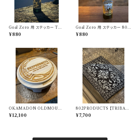
Goal Zero 用 ステッカー TRI
Goal Zero 用 ステッカー 802
BALSUN アウトドアモンスター
kobo's アウトドアモンスター O
¥880
¥880
ODM
DM
OKAMADON OLDMOUN
802PRODUCTS 【TRIBAL
TAIN × 802PRODUCTS Hi
NAIN 】 BK ブラック アクセン
¥12,100
¥7,700
noki 太陽
トラグ 47×74cm 玄関マット