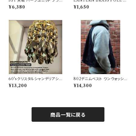
IGT 天板 ハーフユニット ブラッ
LANTERN BRASS POLE 【
クアイアン【 ネイティブ横 】アイ
802PRODUCTS 】ランタンポ
¥6,380
¥1,650
アングリルテーブル Snow Pea
ール
k スノーピーク
60'sクリスタルシャンデリアシェ
802デニムベスト ワンウォッシュ
ード ブラックゴールド【 802PR
タイプ
¥13,200
¥14,300
ODUCTS 】ゴールゼロ ミヤビ
BFF ナトゥーラ LEDペンダント
対応 シェード
商品一覧に戻る