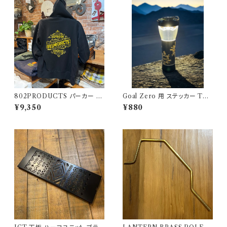
802PRODUCTS パーカー ブ
Goal Zero 用 ステッカー TRI
ラック BK
BALSUN アウトドアモンスター
¥9,350
¥880
ODM