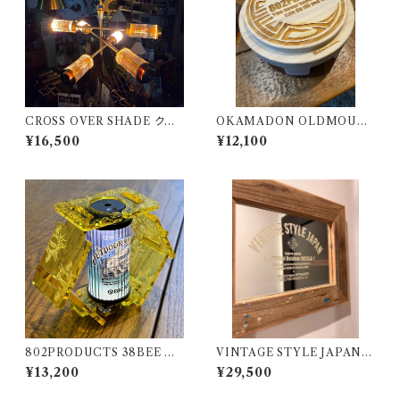
CROSS OVER SHADE クロ
OKAMADON OLDMOUN
スオーバーシェード 802PROD
TAIN × 802PRODUCTS Hi
¥16,500
¥12,100
UCTS 真鍮 BRASS
noki 太陽
802PRODUCTS 38BEE イ
VINTAGE STYLE JAPAN ミ
エロー アクリルシェード yello
ラー 鏡 20周年リミテッドモデル
¥13,200
¥29,500
w 38灯 MIYABI
802PRODUCTS BICASA