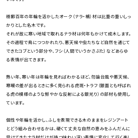
樹齢百年の年輪を活かしたオーク（ナラ・楢）材は比重の重いしっ
かりとした名木です。
それが故に寒い地域で取れるナラ材は何年もかけて成木します。
その過程で鳥につつかれたり、悪天候や虫たちなど自然を通じて
できたコブという部分や、フシ（人間でいうかさぶた）などあらゆ
る表情が出てきます。
熱い年、寒い年は年輪を見ればわかるほど、勿論台風や悪天候、
寒暖の差が出るときに多く見られる虎斑・トラフ（銀面とも呼ばれ
る虎の模様のような鮮やかな反射による銀光り）の部材も使用し
ています。
個性や年輪を活かし、ふしを表現できる木のままをレジンアート
とどう組み合わせるかは、硬くて丈夫な自然の恵みをふんだんに
受けてきたナラ材だけが持つ味わい深い表情に変化して行く楽し