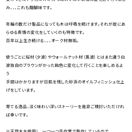
み、、、これも醍醐味です。
年輪の数だけ製品になっても木は呼吸を続けます。それが故にあ
らゆる表情の変化をしていくのも特徴です。
百年以上生き続ける、、、オーク材無垢。
使うごとに桜材（夕波）やウォールナット材（黒波）とはまた違う白
波独自のブラウンがかった飴色に変化して行くことを楽しめるよ
う
手間はかかりますが日肌を残した砂浜のオイルフィニッシュ仕上
げをしています。
育てる逸品、淡く味わい深いストーリーを是非ご検討いただけれ
ば幸いです。
※天然木を使用し、一つ一つ手作業で製作しているので