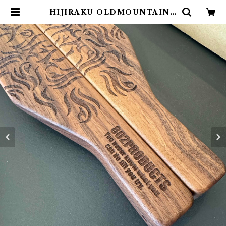
HIJIRAKU OLDMOUNTAIN ×
802PRODUCTS Walnut 炎 | 8
02 PRODUCTS