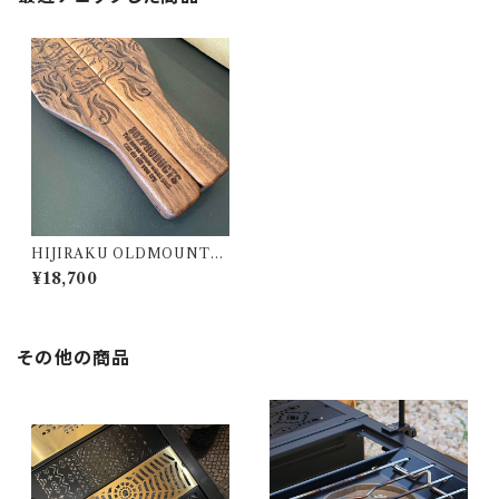
HIJIRAKU OLDMOUNTAI
N × 802PRODUCTS Walnu
¥18,700
t 炎
その他の商品