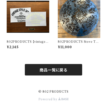
802PRODUCTS 【vintage B
802PRODUCTS Stove Top
ICASA LOGO】 カッティングス
アルパカ用 ストーブトップ【 802
¥2,145
¥11,000
テッカー
PRODUCTS 】
商品一覧に戻る
© 802 PRODUCTS
Powered by