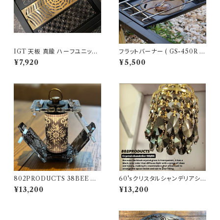
IGT 天板 真鍮 ハーフユニット
フラットバーナー ( GS-450R )
【 スパイダー 】アイアングリルテ
ブラック塗装 カスタム SnowPe
¥7,920
¥5,500
ーブル Snow Peak スノーピー
ak スノーピーク
ク
802PRODUCTS 38BEE ブ
60'sクリスタルシャンデリアシェ
ラック アクリルシェード black 3
ード ブラックゴールド【 802PR
¥13,200
¥13,200
8灯 MIYABI
ODUCTS 】ゴールゼロ ミヤビ
BFF ナトゥーラ LEDペンダント
対応 シェード