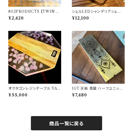
802PRODUCTS 【TWIN E
シェルLEDシャンデリアシェード
AGLE 】 BK ブラック ラバーマ
802PRODUCTS ゴールゼロ
¥2,420
¥12,100
ット 14×18cm アクセントマット
ミヤビ BFF ナトゥーラ LEDペ
マウスパッド 飾りクロス アレン
ンダント対応 シェード
ジ
オクタゴンレジンテーブル YA
IGT 天板 真鍮 ハーフユニット
MASAKURA /山桜 天板 三脚
【 ネイティブ縦柄 】 アイアング
¥55,000
¥7,480
【 802PRODUCTS 】
リルテーブル Snow Peak スノ
ーピーク
商品一覧に戻る