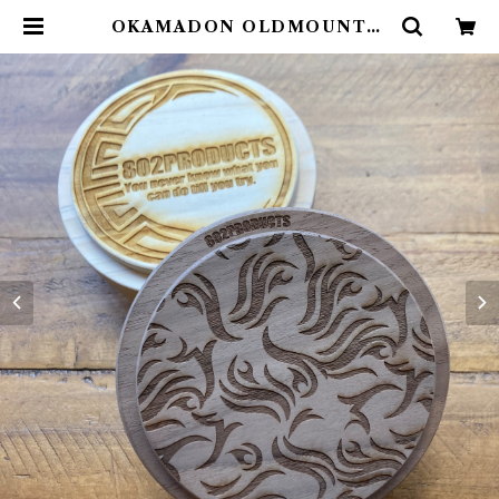
OKAMADON OLDMOUNTAI
N × 802PRODUCTS Walnut
炎 | 802 PRODUCTS