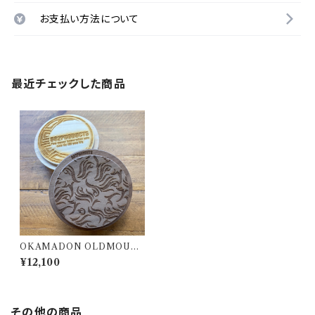
お支払い方法について
最近チェックした商品
OKAMADON OLDMOUN
TAIN × 802PRODUCTS W
¥12,100
alnut 炎
その他の商品