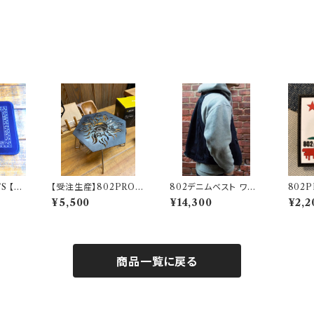
S 【T
【受注生産】802PROD
802デニムベスト ワン
802
 BK ブ
UCTS 五徳 【TRIBA
ウォッシュタイプ
フォル
¥5,500
¥14,300
¥2,2
 14×
L SUN】
ッペン
トマット
商品一覧に戻る