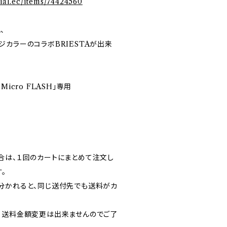
cial.ec/items/74424560
、
カラーのコラボBRIESTAが出来
 Micro FLASH」専用
合は、１回のカートにまとめて注文し
。
分かれると、同じ送付先でも送料がカ
・送料金額変更は出来ませんのでご了