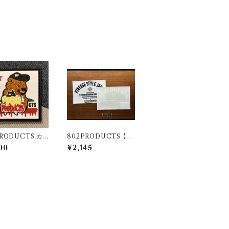
PRODUCTS カリ
802PRODUCTS 【vi
ニアベア ラバーワ
ntage BICASA LOG
00
¥2,145
O】 カッティングステッ
カー