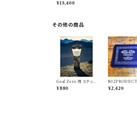
CTS BRIESTA vinta
¥15,400
ge amber ヴィンテー
ジアンバー
その他の商品
Goal Zero 用 ステッカ
802PRODUCT
ー TRIBALSUN アウ
WIN EAGLE 】
¥880
¥2,420
トドアモンスター ODM
ラック ラバーマット
18cm アクセン
マウスパッド 飾りクロス
アレンジ