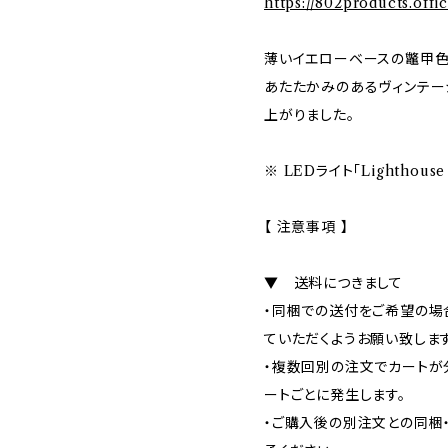
https://802products.offi
薄いイエローベースの鼈甲色
あたたかみのあるヴィンテージ
上がりました。
※ LEDライト「Lighthouse
【 注意事項 】
▼ 送料につきまして
・同梱での送付をご希望の場
ていただくようお願い致します
・複数回別の注文でカートが
ートごとに発生します。
・ご購入後の別注文との同梱