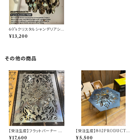
60'sクリスタルシャンデリアシェ
ード ブラックゴールド【 802PR
¥13,200
ODUCTS 】ゴールゼロ ミヤビ
BFF ナトゥーラ LEDペンダント
対応 シェード
その他の商品
【受注生産】フラットバーナー 五
【受注生産】802PRODUCTS
徳 【 TRIBAL NAIN 】 Snow
五徳 【TRIBAL SUN】
¥17,600
¥5,500