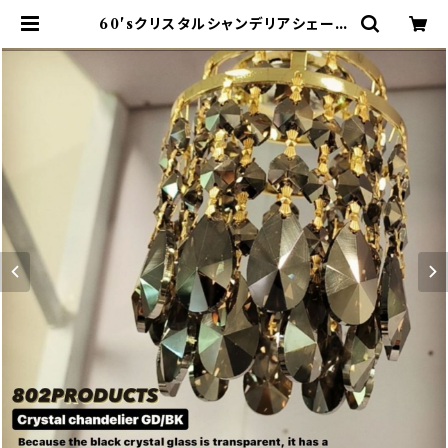
60'sクリスタルシャンデリアシェード
ブラックゴールド【 802PRODUCT
S 】ゴールゼロ ミヤビ BFF ナトゥー
ラ LEDペンダント対応 シェード | 8
02 PRODUCTS