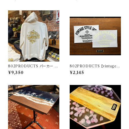
Peak スノーピーク
802PRODUCTS パーカー ホ
802PRODUCTS 【vintage B
ワイト WH
ICASA LOGO】 カッティングス
¥9,350
¥2,145
テッカー