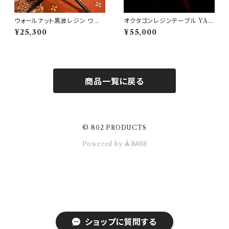
ウォールナット黒波レジン ワン
オクタゴンレジンテーブル YA
ユニット天板【 802PRODUCT
MASAKURA /山桜 天板 三脚
¥25,300
¥55,000
S 】
【 802PRODUCTS 】
商品一覧に戻る
© 802 PRODUCTS
Powered by
ショップに質問する