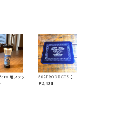
 Zero 用 ステッカ
802PRODUCTS 【T
OUSOUASOBI
WIN EAGLE 】 BK ブ
0
¥2,420
ドアモンスター O
ラック ラバーマット 14×
18cm アクセントマット
マウスパッド 飾りクロス
アレンジ