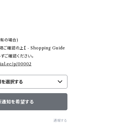
庫有の場合)
認の上【 - Shopping Guide
を必ずご確認ください。
cial.ec/p/00002
類を選択する
荷通知を希望する
通報する