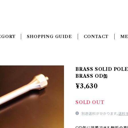
EGORY
SHOPPING GUIDE
CONTACT
ME
BRASS SOLID POL
BRASS OD缶
¥3,630
SOLD OUT
別途送料がかかります。
送料