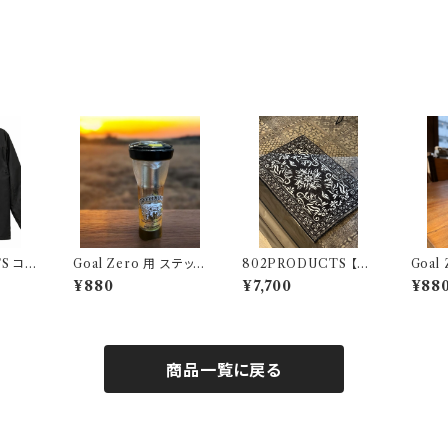
 コ
Goal Zero 用 ステッカ
802PRODUCTS 【T
Goal
ブラック
ー 802kobo's アウト
RIBAL NAIN 】 BK
ー M
¥880
¥7,700
¥88
ドアモンスター ODM
ブラック アクセントラグ
アウト
47×74cm 玄関マット
DM
商品一覧に戻る