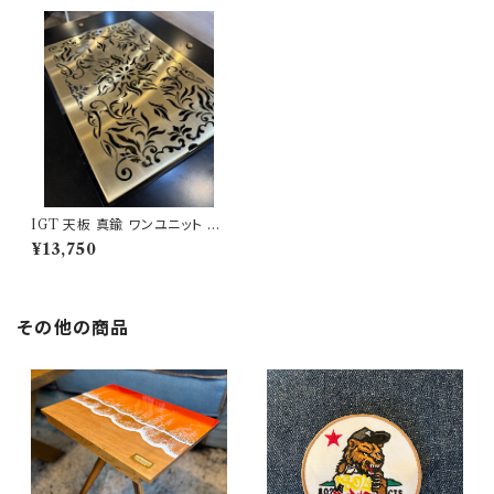
IGT 天板 真鍮 ワンユニット 【
TRIBAL NAIN 】 アイアング
¥13,750
リルテーブル Snow Peak スノ
ーピーク
その他の商品