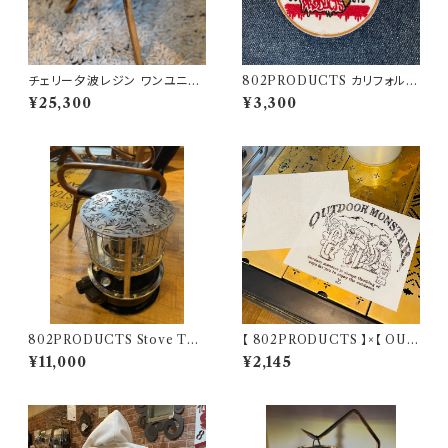
チェリー夕波レジン ワンユニッ
802PRODUCTS カリフォルニ
ト天板 802PRODUCTS
アベア 刺繍ワッペン
¥25,300
¥3,300
802PRODUCTS Stove Top
【 802PRODUCTS 】×【 OUT
パセコ用 ストーブトップ【 802P
DOORMONSTER 】802KO
¥11,000
¥2,145
RODUCTS 】
BO’S カッティングステッカー ア
ウトドアモンスター ODM キャ
ンステ