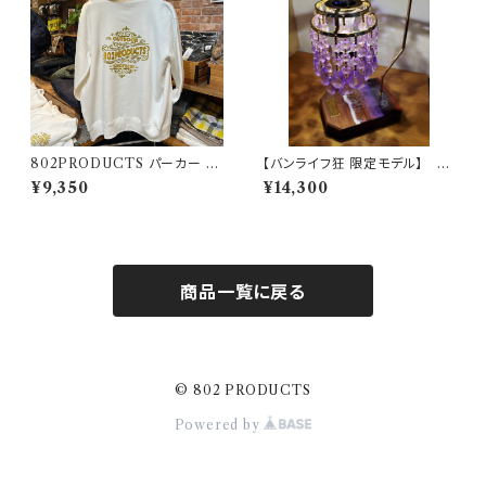
802PRODUCTS パーカー ホ
【バンライフ狂 限定モデル】 6
ワイト WH
0'sクリスタルシャンデリアシェ
¥9,350
¥14,300
ード パープル 【 802PRODUC
TS 】×バンライフ狂 ゴールゼロ
ミヤビ BFF ナトゥーラ LEDペ
ンダント対応 シェード
商品一覧に戻る
© 802 PRODUCTS
Powered by