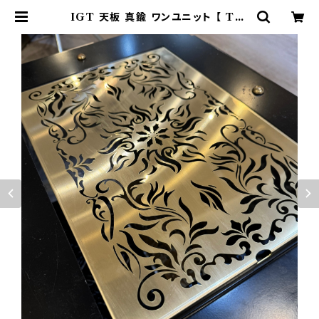
IGT 天板 真鍮 ワンユニット 【 TRI
BAL NAIN 】 アイアングリルテー
ブル Snow Peak スノーピーク | 8
02 PRODUCTS