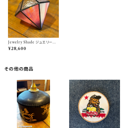
Jewelry Shade ジュエリーシ
ェード Tourmaline（ Birthda
¥28,600
yStone / October ）802PRO
DUCTS シェード ステンドグラ
ス トルマリン ジュエリー
その他の商品