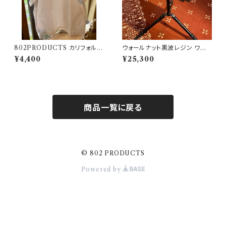
802PRODUCTS カリフォルニ
ウォールナット黒波レジン ワン
アベア Tシャツ WH ホワイト
ユニット天板【 802PRODUCT
¥4,400
¥25,300
S 】
商品一覧に戻る
© 802 PRODUCTS
Powered by