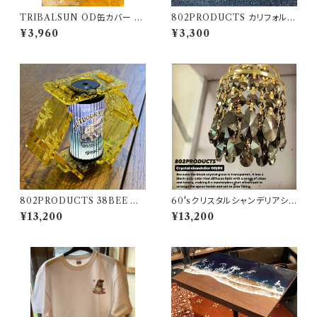
TRIBALSUN OD缶カバー ブ
802PRODUCTS カリフォルニ
ラック 802PRODUCTS カバ
アベア 刺繍ワッペン
¥3,960
¥3,300
ー OD缶
802PRODUCTS 38BEE イ
60'sクリスタルシャンデリアシェ
エロー アクリルシェード yello
ード ブラックゴールド【 802PR
¥13,200
¥13,200
w 38灯 MIYABI
ODUCTS 】ゴールゼロ ミヤビ
BFF ナトゥーラ LEDペンダント
対応 シェード