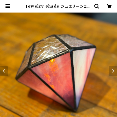
Jewelry Shade ジュエリーシェー
ド Tourmaline（ BirthdaySton
e / October ）802PRODUCTS
シェード ステンドグラス トルマリン
ジュエリー | 802 PRODUCTS