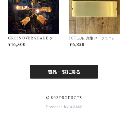
CROSS OVER SHADE クロ
IGT 天板 真鍮 ハーフユニット
スオーバーシェード 802PROD
【 無地 】アイアングリルテーブル
¥16,500
¥6,820
UCTS 真鍮 BRASS
Snow Peak スノーピーク
商品一覧に戻る
© 802 PRODUCTS
Powered by