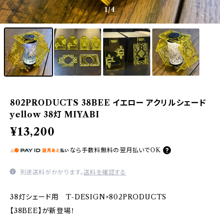
1
/4
802PRODUCTS 38BEE イエロー アクリルシェード
yellow 38灯 MIYABI
¥13,200
なら
手数料無料の
翌月払いでOK
別途送料がかかります。
送料を確認する
38灯シェード用 T-DESIGN×802PRODUCTS
【38BEE】が新登場！