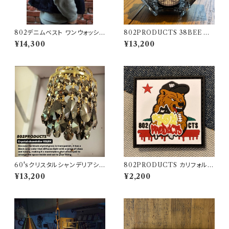
802デニムベスト ワンウォッシュ
802PRODUCTS 38BEE ブ
タイプ
ラック アクリルシェード black 3
¥14,300
¥13,200
8灯 MIYABI
60'sクリスタルシャンデリアシェ
802PRODUCTS カリフォルニ
ード ブラックゴールド【 802PR
アベア ラバーワッペン
¥13,200
¥2,200
ODUCTS 】ゴールゼロ ミヤビ
BFF ナトゥーラ LEDペンダント
対応 シェード