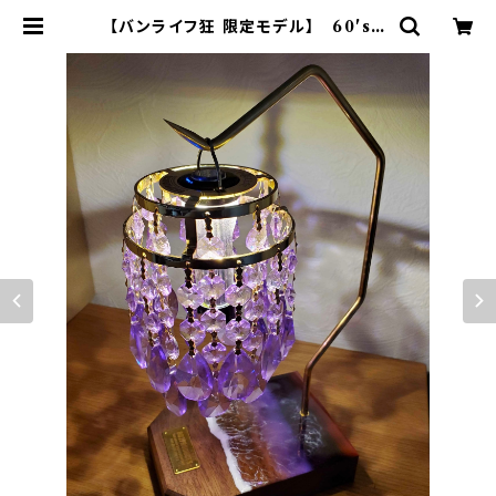
【バンライフ狂 限定モデル】 60'sク
リスタルシャンデリアシェード パープ
ル 【 802PRODUCTS 】×バンライ
フ狂 ゴールゼロ ミヤビ BFF ナトゥ
ーラ LEDペンダント対応 シェード |
802 PRODUCTS