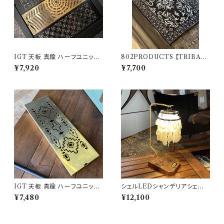
IGT 天板 真鍮 ハーフユニット
802PRODUCTS 【TRIBAL
【 スパイダー 】アイアングリルテ
NAIN 】 BK ブラック アクセン
¥7,920
¥7,700
ーブル Snow Peak スノーピー
トラグ 47×74cm 玄関マット
ク
IGT 天板 真鍮 ハーフユニット
シェルLEDシャンデリアシェード
【 ネイティブ縦柄 】 アイアング
802PRODUCTS ゴールゼロ
¥7,480
¥12,100
リルテーブル Snow Peak スノ
ミヤビ BFF ナトゥーラ LEDペ
ーピーク
ンダント対応 シェード