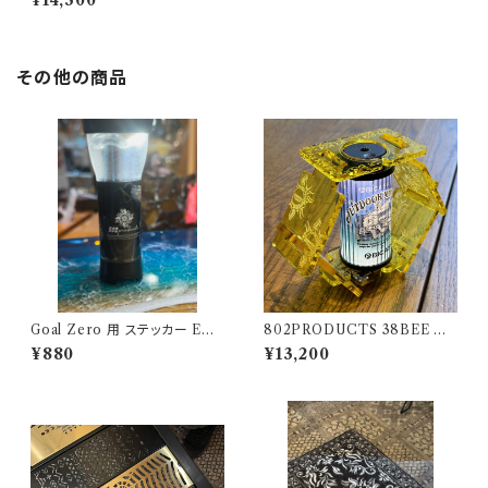
¥14,300
ード パープル 【 802PRODUC
TS 】×バンライフ狂 ゴールゼロ
ミヤビ BFF ナトゥーラ LEDペ
ンダント対応 シェード
その他の商品
Goal Zero 用 ステッカー EAG
802PRODUCTS 38BEE イ
LE&BEAR イーグル＆ベアー
エロー アクリルシェード yello
¥880
¥13,200
w 38灯 MIYABI