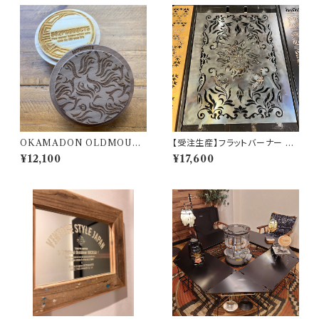
OKAMADON OLDMOUN
【受注生産】フラットバーナー 五
TAIN × 802PRODUCTS W
徳 【 TRIBAL NAIN 】 Snow
¥12,100
¥17,600
alnut 炎
Peak スノーピーク