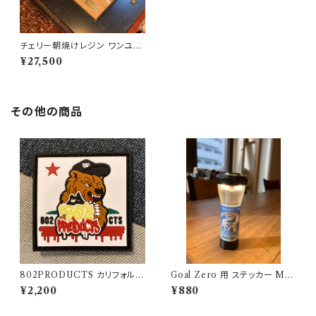
チェリー朝焼けレジン ワンユニ
ット天板【 802PRODUCTS 】
¥27,500
その他の商品
802PRODUCTS カリフォルニ
Goal Zero 用 ステッカー MO
アベア ラバーワッペン
USOUASOBI アウトドアモン
¥2,200
¥880
スター ODM