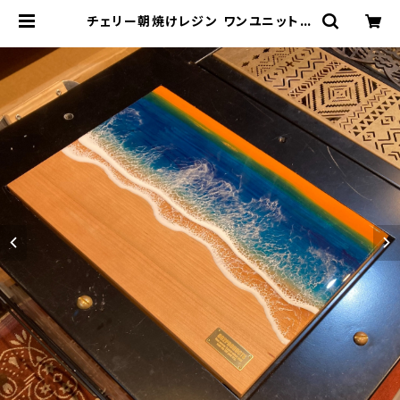
チェリー朝焼けレジン ワンユニット天
板【 802PRODUCTS 】 | 802 PR
ODUCTS