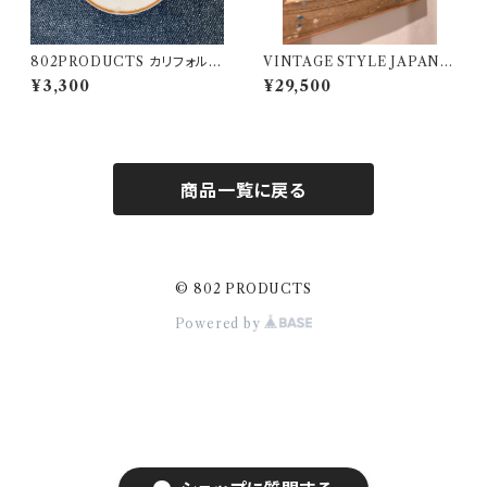
802PRODUCTS カリフォルニ
VINTAGE STYLE JAPAN ミ
アベア 刺繍ワッペン
ラー 鏡 20周年リミテッドモデル
¥3,300
¥29,500
802PRODUCTS BICASA
商品一覧に戻る
© 802 PRODUCTS
Powered by