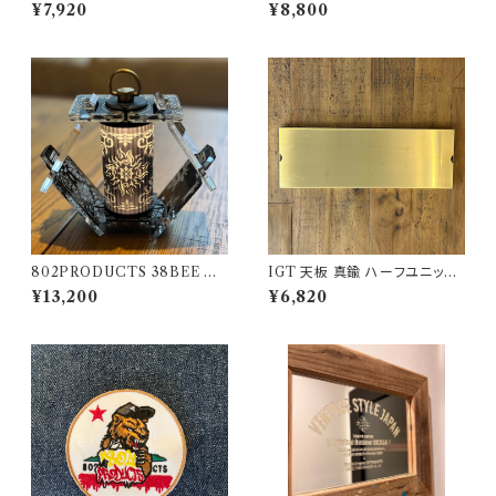
【 スパイダー 】アイアングリルテ
ター F's COVER フィールド
¥7,920
¥8,800
ーブル Snow Peak スノーピー
ラック天板
ク
802PRODUCTS 38BEE ブ
IGT 天板 真鍮 ハーフユニット
ラック アクリルシェード black 3
【 無地 】アイアングリルテーブル
¥13,200
¥6,820
8灯 MIYABI
Snow Peak スノーピーク