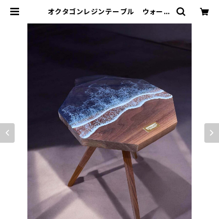
オクタゴンレジンテーブル ウォール
ナット黒波 天板 三脚【 802PROD
UCTS 】 | 802 PRODUCTS