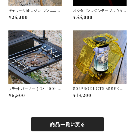
チェリー夕波レジン ワンユニッ
オクタゴンレジンテーブル YA
ト天板 802PRODUCTS
MASAKURA /山桜 天板 三脚
¥25,300
¥55,000
【 802PRODUCTS 】
フラットバーナー ( GS-450R )
802PRODUCTS 38BEE イ
ブラック塗装 カスタム SnowPe
エロー アクリルシェード yello
¥5,500
¥13,200
ak スノーピーク
w 38灯 MIYABI
商品一覧に戻る