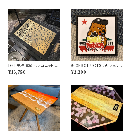
IGT 天板 真鍮 ワンユニット 【
802PRODUCTS カリフォルニ
タイガー 】 アイアングリルテー
アベア ラバーワッペン
¥13,750
¥2,200
ブル Snow Peak スノーピーク