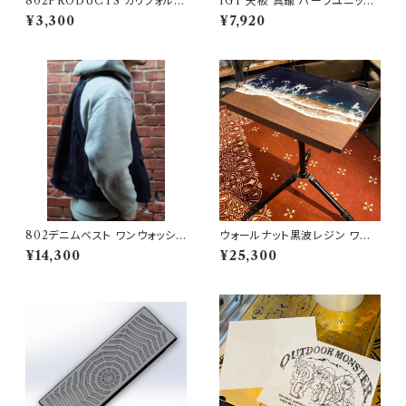
802PRODUCTS カリフォルニ
IGT 天板 真鍮 ハーフユニット
アベア 刺繍ワッペン
【 スパイダー 】アイアングリルテ
¥3,300
¥7,920
ーブル Snow Peak スノーピー
ク
802デニムベスト ワンウォッシュ
ウォールナット黒波レジン ワン
タイプ
ユニット天板【 802PRODUCT
¥14,300
¥25,300
S 】