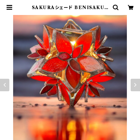
SAKURAシェード BENISAKUR
A（ 紅桜・紅色 ）802PRODUCTS
シェード ステンドグラス | 802 PRO
DUCTS