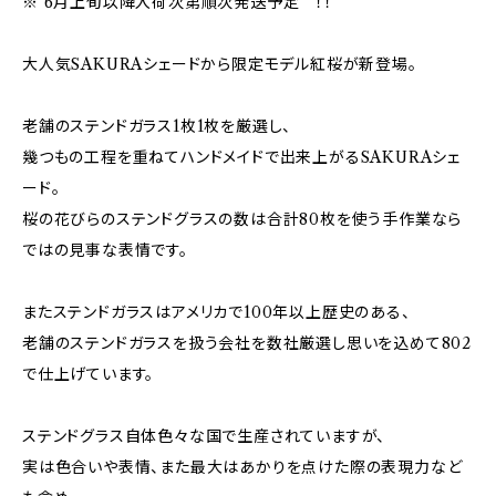
※ 6月上旬以降入荷次第順次発送予定 ！！
大人気SAKURAシェードから限定モデル紅桜が新登場。
老舗のステンドガラス1枚1枚を厳選し、
幾つもの工程を重ねてハンドメイドで出来上がるSAKURAシェ
ード。
桜の花びらのステンドグラスの数は合計80枚を使う手作業なら
ではの見事な表情です。
またステンドガラスはアメリカで100年以上歴史のある、
老舗のステンドガラスを扱う会社を数社厳選し思いを込めて802
で仕上げています。
ステンドグラス自体色々な国で生産されていますが、
実は色合いや表情、また最大はあかりを点けた際の表現力など