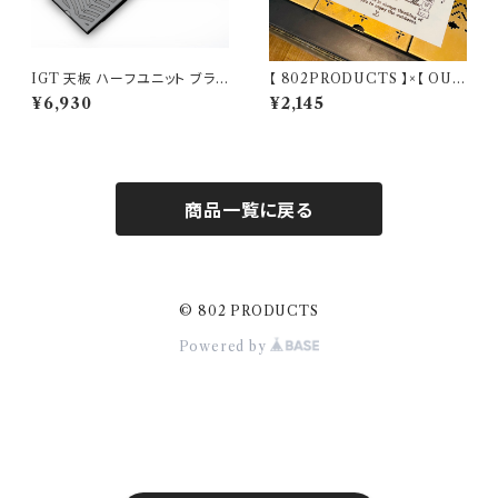
IGT 天板 ハーフユニット ブラッ
【 802PRODUCTS 】×【 OUT
クアイアン【 スパイダー 】アイア
DOORMONSTER 】802KO
¥6,930
¥2,145
ングリルテーブル Snow Peak
BO’S カッティングステッカー ア
スノーピーク
ウトドアモンスター ODM キャ
ンステ
商品一覧に戻る
© 802 PRODUCTS
Powered by