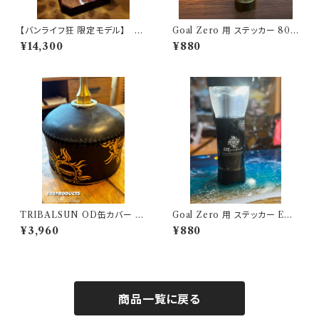
【バンライフ狂 限定モデル】 6
Goal Zero 用 ステッカー 802
0'sクリスタルシャンデリアシェ
kobo's アウトドアモンスター O
¥14,300
¥880
ード パープル 【 802PRODUC
DM
TS 】×バンライフ狂 ゴールゼロ
ミヤビ BFF ナトゥーラ LEDペ
ンダント対応 シェード
TRIBALSUN OD缶カバー ブ
Goal Zero 用 ステッカー EAG
ラック 802PRODUCTS カバ
LE&BEAR イーグル＆ベアー
¥3,960
¥880
ー OD缶
商品一覧に戻る